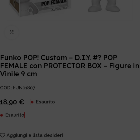
Click to enlarge
Funko POP! Custom – D.I.Y. #? POP
FEMALE con PROTECTOR BOX – Figure in
Vinile 9 cm
COD:
FUN01807
18,90
€
Esaurito
Esaurito
Aggiungi a lista desideri