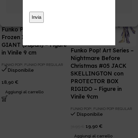
*
Visualizza preferenze
Cookie Policy
Privacy
Funko POP! Disney –
Frozen II #587 EARTH
GIANT (Japan) – Figure
Funko Pop! Art Series –
in Vinile 9 cm
Nightmare Before
Christmas #05 JACK
FUNKO POP!
,
FUNKO POP! REGULAR
Disponibile
SKELLINGTON con
PROTECTOR BOX
18,90
€
RIGIDO – Figure in
Aggiungi al carrello
Vinile 9cm
FUNKO POP!
,
FUNKO POP! REGULAR
Disponibile
19,90
€
31,95
€
Aggiungi al carrello