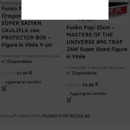
Funko POP! Animation –
Dragon Ball Super #816
SUPER SAIYAN
Funko Pop! 25cm –
CAULIFLA con
MASTERS OF THE
PROTECTOR BOX –
UNIVERSE #90 TRAP
Figure in Vinile 9 cm
JAW Super Sized Figure
in Vinile
FUNKO POP!
,
FUNKO POP! REGULAR
Disponibile
FUNKO POP!
,
FUNKO POP! REGULAR
11,90
€
18,90
€
Disponibile
Aggiungi al carrello
24,95
€
49,90
€
Aggiungi al carrello
Home
FUNKO POP!
FUNKO POP! REGULAR