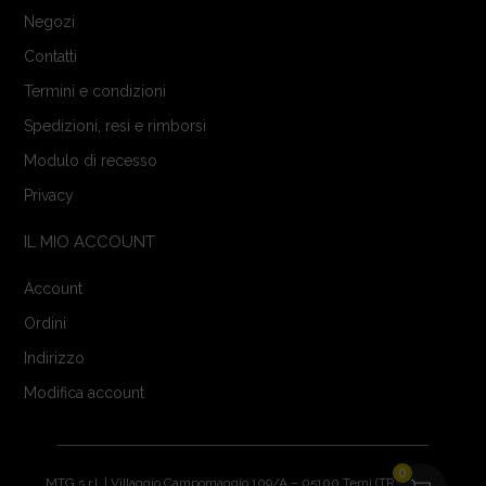
Negozi
Contatti
Termini e condizioni
Spedizioni, resi e rimborsi
Modulo di recesso
Privacy
IL MIO ACCOUNT
Account
Ordini
Indirizzo
Modifica account
0
MTG s.r.l. | Villaggio Campomaggio 109/A – 05100 Terni (TR) | P.IVA: