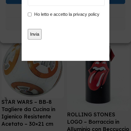
Potrebbe interessarti anche
Nega
Privacy
Ho letto e accetto la
privacy policy
*
Visualizza preferenze
Cookie Policy
Privacy
STAR WARS – BB-8
Tagliere da Cucina in
ROLLING STONES
Igienico Resistente
LOGO – Borraccia in
Acetato – 30×21 cm
Alluminio con Beccuccio