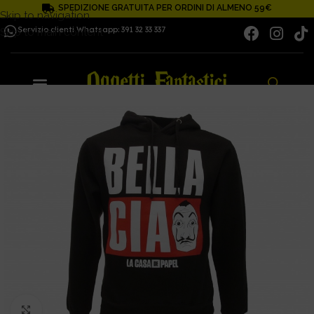
SPEDIZIONE GRATUITA PER ORDINI DI ALMENO 59€
Skip to navigation
Servizio clienti Whatsapp: 391 32 33 337
Skip to main content
Click to enlarge