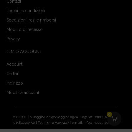
Contatti
Termini e condizioni
Spedizioni, resi e rimborsi
Modulo di recesso
Privacy
IL MIO ACCOUNT
Account
Ordini
Indirizzo
Modifica account
0
MTG s.r.l. | Villaggio Campomaggio 109/A – 05100 Terni (TR) | P.IVA:
01584220550 | Tel: +39-3475055127 | e-mail: info@movethegame.it