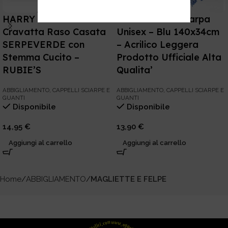
HARRY POTTER –
FORTNITE – Sciarpa
Cravatta Raso Casata
Unisex – Blu 140x34cm
SERPEVERDE con
– Acrilico Leggera
Stemma Cucito –
Prodotto Ufficiale Alta
RUBIE’S
Qualita’
ABBIGLIAMENTO
,
CAPPELLI SCIARPE E
ABBIGLIAMENTO
,
CAPPELLI SCIARPE E
GUANTI
GUANTI
Disponibile
Disponibile
14,95
€
13,90
€
Aggiungi al carrello
Aggiungi al carrello
Home
ABBIGLIAMENTO
MAGLIETTE E FELPE