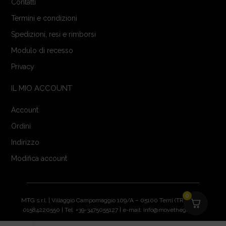
Contatti
Termini e condizioni
Spedizioni, resi e rimborsi
Modulo di recesso
Privacy
IL MIO ACCOUNT
Account
Ordini
Indirizzo
Modifica account
0
MTG s.r.l. | Villaggio Campomaggio 109/A – 05100 Terni (TR) | P.IVA:
01584220550 | Tel: +39-3475055127 | e-mail: info@movethegame.it