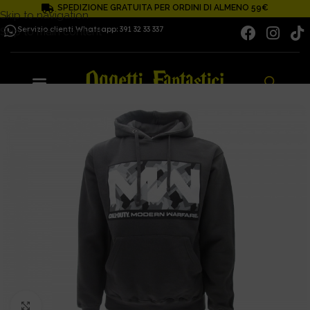
SPEDIZIONE GRATUITA PER ORDINI DI ALMENO 59€
Skip to navigation
Servizio clienti Whatsapp: 391 32 33 337
Skip to main content
Click to enlarge