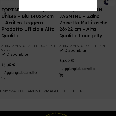
FORTNITE – Sciarpa
Disney – ALADDIN
Unisex – Blu 140x34cm
JASMINE – Zaino
– Acrilico Leggera
Zainetto Multitasche
Prodotto Ufficiale Alta
26×22 cm – Alta
Qualita’
Qualita’ Loungefly
ABBIGLIAMENTO
,
CAPPELLI SCIARPE E
ABBIGLIAMENTO
,
BORSE E ZAINI
GUANTI
Disponibile
Disponibile
89,00
€
13,90
€
Aggiungi al carrello
Aggiungi al carrello
Home
ABBIGLIAMENTO
MAGLIETTE E FELPE