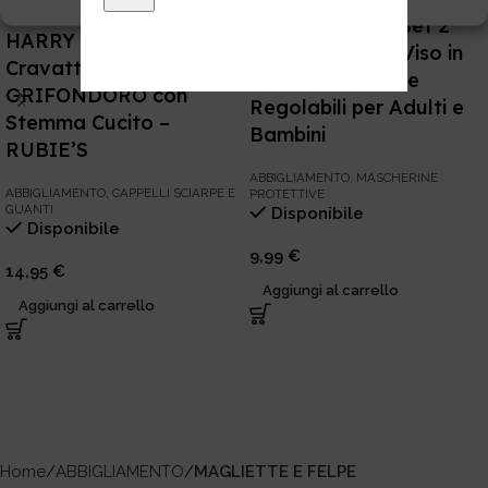
CORVONERO – Set 2
HARRY POTTER –
Mascherine per Viso in
Cravatta Raso Casata
Cotone Lavabili e
GRIFONDORO con
Regolabili per Adulti e
Stemma Cucito –
Bambini
RUBIE’S
ABBIGLIAMENTO
,
MASCHERINE
ABBIGLIAMENTO
,
CAPPELLI SCIARPE E
PROTETTIVE
GUANTI
Disponibile
Disponibile
9,99
€
14,95
€
Aggiungi al carrello
Aggiungi al carrello
Home
ABBIGLIAMENTO
MAGLIETTE E FELPE