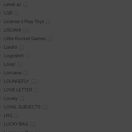
Level 42
2
LGR
1
License 2 Play Toys
9
LISCIANI
268
Little Rocket Games
10
Lladró
1
Logoshirt
17
Loop'
4
Lorcana
4
LOUNGEFLY
242
LOVE LETTER
1
Lovely
4
LOYAL SUBJECTS
25
LRG
3
LUCKY BAG
23