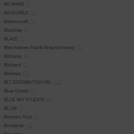
BIOWARE
1
BIOWORLD
29
Bishoucraft
1
Blackray
1
BLAZE
5
Blechwaren Fabrik Braunschweig
14
Blitzway
8
Blizzard
2
Blokees
111
BLT DISTRIBUTION SRL
258
Blue Ocean
2
BLUE SKY STUDIOS
87
BLUW
2
Bonkers Toys
1
Bontempi
39