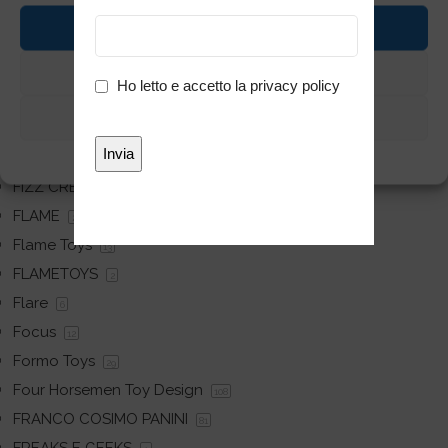
Figurama Collectors
13
Accetta
Fine
10
Fiori Paolo Accessori
Nega
8
Privacy
Ho letto e accetto la
privacy policy
FireLink
1
*
Visualizza preferenze
FIRST 4 FIGURES
89
FIRST4FIGURES
Cookie Policy
Privacy
79
FIZZ CREATIONS
19
FLAME
2
Flame Toys
13
FLAMETOYS
2
Flare
6
Focus
12
Formo Toys
29
Four Horsemen Toy Design
108
FRANCO COSIMO PANINI
81