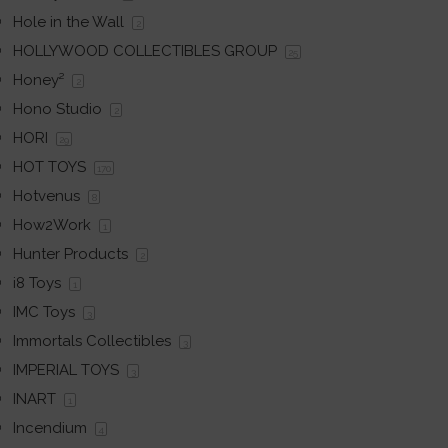
Hole in the Wall
2
HOLLYWOOD COLLECTIBLES GROUP
25
Honey²
2
Hono Studio
2
HORI
29
HOT TOYS
170
Hotvenus
8
How2Work
1
Hunter Products
2
i8 Toys
1
IMC Toys
3
Immortals Collectibles
3
IMPERIAL TOYS
3
INART
1
Incendium
4