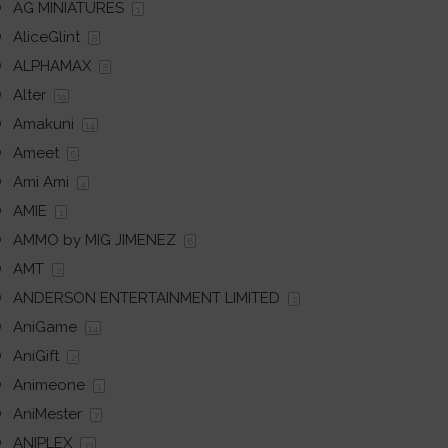
AG MINIATURES
1
AliceGlint
8
ALPHAMAX
8
Alter
19
Amakuni
14
Ameet
6
Ami Ami
4
AMIE
1
AMMO by MIG JIMENEZ
6
AMT
2
ANDERSON ENTERTAINMENT LIMITED
2
AniGame
14
AniGift
2
Animeone
1
AniMester
7
ANIPLEX
33