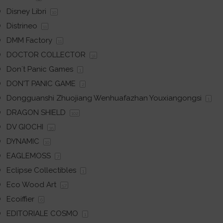
Disney Libri
10
Distrineo
11
DMM Factory
11
DOCTOR COLLECTOR
31
Don´t Panic Games
1
DON'T PANIC GAME
2
Dongguanshi Zhuojiang Wenhuafazhan Youxiangongsi
1
DRAGON SHIELD
102
DV GIOCHI
35
DYNAMIC
10
EAGLEMOSS
7
Eclipse Collectibles
1
Eco Wood Art
57
Ecoiffier
6
EDITORIALE COSMO
1