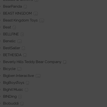
BearPanda
3
BEAST KINGDOM
45
Beast Kingdom Toys
115
Beat
2
BELLFINE
8
Benelic
32
BestSaller
1
BETHESDA
4
Beverly Hills Teddy Bear Company
3
Bicycle
57
Bigben Interactive
119
BigBoysToys
5
Bighit Music
1
BINDing
8
Biobuddi
9