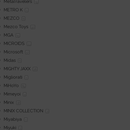
MetaTravelers
19
METRO K
1
MEZCO
6
Mezco Toys
50
MGA
15
MICROIDS
53
Microsoft
17
Midas
6
MIGHTY JAXX
26
Migliorati
1
MiHoYo
89
Mimeyoi
4
Minix
18
MINIX COLLECTION
2
Miyabiya
1
Miyuki
2