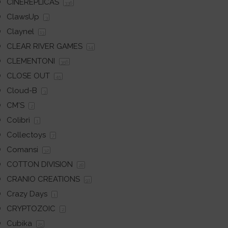
CINEREPLICAS
336
ClawsUp
3
Claynel
13
CLEAR RIVER GAMES
14
CLEMENTONI
356
CLOSE OUT
45
Cloud-B
3
CM'S
2
Colibrì
1
Collectoys
7
Comansi
32
COTTON DIVISION
28
CRANIO CREATIONS
91
Crazy Days
1
CRYPTOZOIC
2
Cubika
25