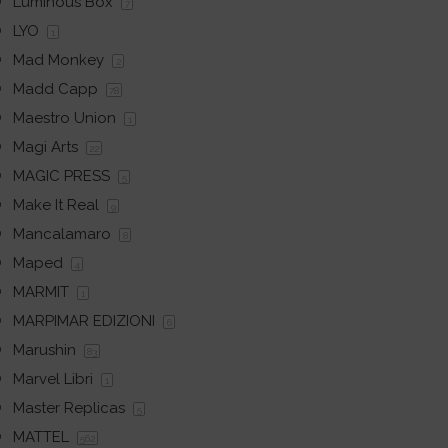
Luminous Box
7
LYO
1
Mad Monkey
2
Madd Capp
78
Maestro Union
1
Magi Arts
22
MAGIC PRESS
5
Make It Real
9
Mancalamaro
8
Maped
4
MARMIT
1
MARPIMAR EDIZIONI
6
Marushin
83
Marvel Libri
1
Master Replicas
5
MATTEL
562