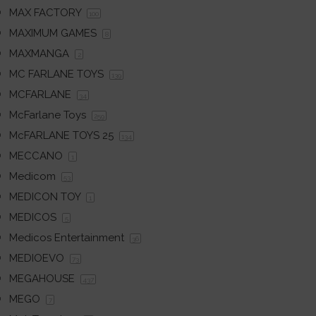
MAX FACTORY
100
MAXIMUM GAMES
8
MAXMANGA
2
MC FARLANE TOYS
139
MCFARLANE
34
McFarlane Toys
259
McFARLANE TOYS 25
134
MECCANO
1
Medicom
53
MEDICON TOY
1
MEDICOS
5
Medicos Entertainment
36
MEDIOEVO
73
MEGAHOUSE
437
MEGO
7