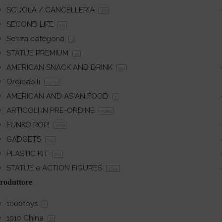
SCUOLA / CANCELLERIA
386
SECOND LIFE
121
Senza categoria
3
STATUE PREMIUM
94
AMERICAN SNACK AND DRINK
558
Ordinabili
24737
AMERICAN AND ASIAN FOOD
2
ARTICOLI IN PRE-ORDINE
15282
FUNKO POP!
3660
GADGETS
841
PLASTIC KIT
704
STATUE e ACTION FIGURES
2744
roduttore
1000toys
1
1010 China
10