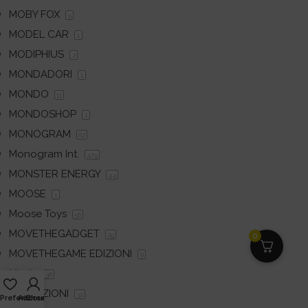
MOBY FOX
9
MODEL CAR
1
MODIPHIUS
2
MONDADORI
1
MONDO
11
MONDOSHOP
1
MONOGRAM
82
Monogram Int.
479
MONSTER ENERGY
44
MOOSE
1
Moose Toys
56
MOVETHEGADGET
0
29
MOVETHEGAME EDIZIONI
8
Movic
38
MS EDIZIONI
32
Preferiti
Account
Checkout