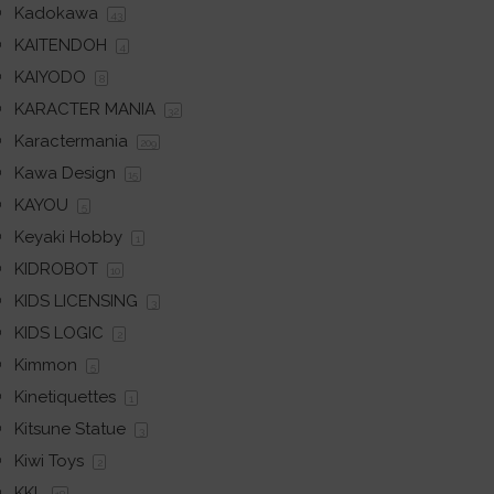
Kadokawa
43
KAITENDOH
4
KAIYODO
8
KARACTER MANIA
32
Karactermania
209
Kawa Design
15
KAYOU
5
Keyaki Hobby
1
KIDROBOT
10
KIDS LICENSING
3
KIDS LOGIC
2
Kimmon
5
Kinetiquettes
1
Kitsune Statue
3
Kiwi Toys
2
KKL