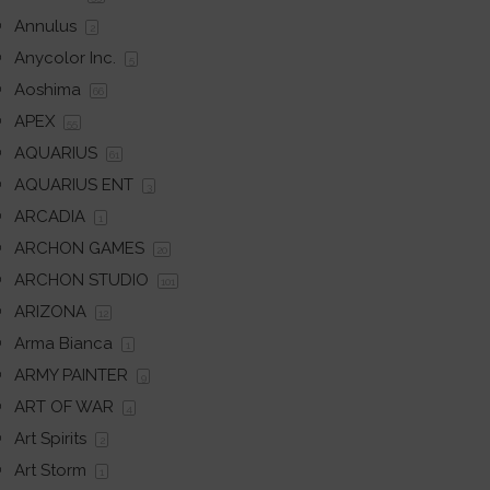
Annulus
2
Anycolor Inc.
5
Aoshima
66
APEX
55
AQUARIUS
61
AQUARIUS ENT
3
ARCADIA
1
ARCHON GAMES
20
ARCHON STUDIO
101
ARIZONA
12
Arma Bianca
1
ARMY PAINTER
9
ART OF WAR
4
Art Spirits
2
Art Storm
1