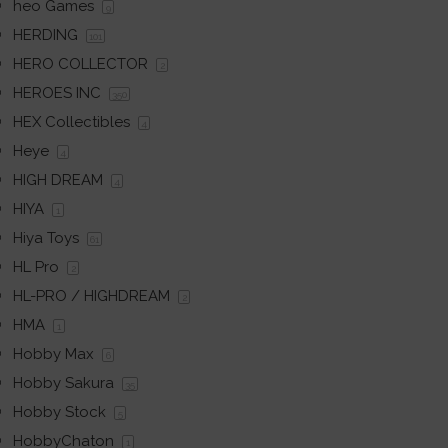
heo Games
9
HERDING
101
HERO COLLECTOR
2
HEROES INC
350
HEX Collectibles
4
Heye
4
HIGH DREAM
4
HIYA
1
Hiya Toys
61
HL Pro
2
HL-PRO / HIGHDREAM
2
HMA
1
Hobby Max
6
Hobby Sakura
35
Hobby Stock
5
HobbyChaton
1