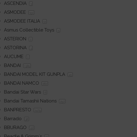
ASCENDIA
3
ASMODEE
151
ASMODEE ITALIA
11
Asmus Collectible Toys
5
ASTERION
1
ASTORINA
3
AUCUME
1
BANDAI
1389
BANDAI MODEL KIT GUNPLA
45
BANDAI NAMCO
282
Bandai Star Wars
8
Bandai Tamashii Nations
252
BANPRESTO
1479
Barrado
38
BBURAGO
42
Beadle & Grimm´s
31