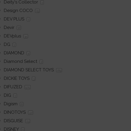
Deity's Collector
1
Design COCO
29
DEV PLUS
1
Devir
18
DEVplus
35
DG
1
DIAMOND
4
Diamond Select
2
DIAMOND SELECT TOYS
189
DICKIE TOYS
3
DIFUZED
575
DIG
1
Digism
6
DINOTOYS
42
DISGUISE
23
DISNEY
5