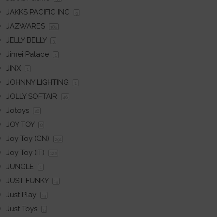
JAKKS PACIFIC INC
9
JAZWARES
182
JELLY BELLY
3
Jimei Palace
1
JINX
1
JOHNNY LIGHTING
1
JOLLY SOFTAIR
46
Jotoys
26
JOY TOY
8
Joy Toy (CN)
291
Joy Toy (IT)
122
JUNGLE
1
JUST FUNKY
19
Just Play
19
Just Toys
5