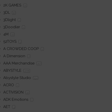
2K GAMES
21
3DL
10
3Dlight
1
3Doodler
1
4M
22
52TOYS
5
A CROWDED COOP
1
A Dimension
7
AAA Merchandise
217
ABYSTYLE
2776
Abystyle Studio
154
ACRO
1
ACTIVISION
41
ADK Emotions
1
AET
3