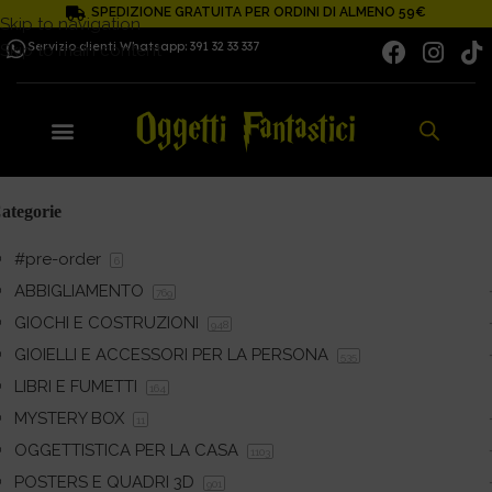
SPEDIZIONE GRATUITA PER ORDINI DI ALMENO 59€
Skip to navigation
Servizio clienti Whatsapp: 391 32 33 337
Skip to main content
ategorie
#pre-order
6
ABBIGLIAMENTO
769
GIOCHI E COSTRUZIONI
948
GIOIELLI E ACCESSORI PER LA PERSONA
535
LIBRI E FUMETTI
164
MYSTERY BOX
11
OGGETTISTICA PER LA CASA
1103
POSTERS E QUADRI 3D
901