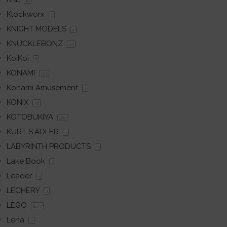
18
Klockworx
1
KNIGHT MODELS
1
KNUCKLEBONZ
43
KoiKoi
6
KONAMI
122
Konami Amusement
4
KONIX
78
KOTOBUKIYA
281
KURT S.ADLER
1
LABYRINTH PRODUCTS
1
Lake Book
2
Leader
3
LECHERY
2
LEGO
1077
Lena
2