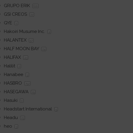
GRUPO ERIK
620
GSI CREOS
22
GYE
1
Hakoiri Musume Inc.
4
HALANTEX
57
HALF MOON BAY
24
HALIFAX
43
Halilit
2
Hanabee
9
HASBRO
792
HASEGAWA
29
Hasuki
1
Headstart International
5
Headu
23
heo
3