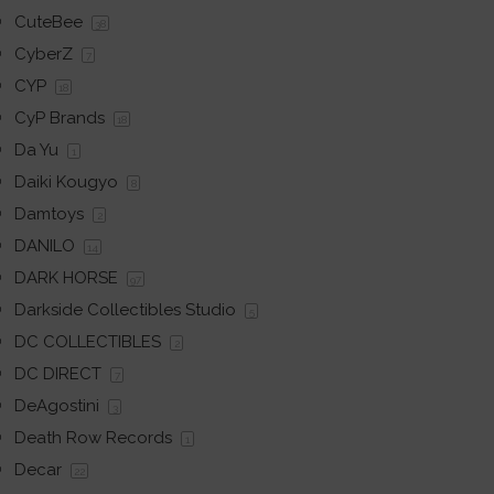
CuteBee
38
CyberZ
7
CYP
18
CyP Brands
18
Da Yu
1
Daiki Kougyo
8
Damtoys
2
DANILO
14
DARK HORSE
97
Darkside Collectibles Studio
5
DC COLLECTIBLES
2
DC DIRECT
7
DeAgostini
3
Death Row Records
1
Decar
22