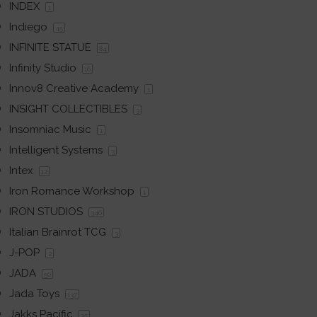
INDEX
1
Indiego
45
INFINITE STATUE
84
Infinity Studio
16
Innov8 Creative Academy
1
INSIGHT COLLECTIBLES
3
Insomniac Music
1
Intelligent Systems
3
Intex
12
Iron Romance Workshop
1
IRON STUDIOS
346
Italian Brainrot TCG
3
J-POP
2
JADA
50
Jada Toys
137
Jakks Pacific
35