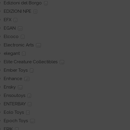
Edizioni del Borgo
5
EDIZIONI NPE
6
EFX
1
EGAN
10
Elcoco
1
Electronic Arts
43
elegant
1
Elite Creature Collectibles
13
Ember Toys
3
Enhance
48
Ensky
13
Ensoutoys
4
ENTERBAY
2
Eolo Toys
7
Epoch Toys
52
ERIK
1