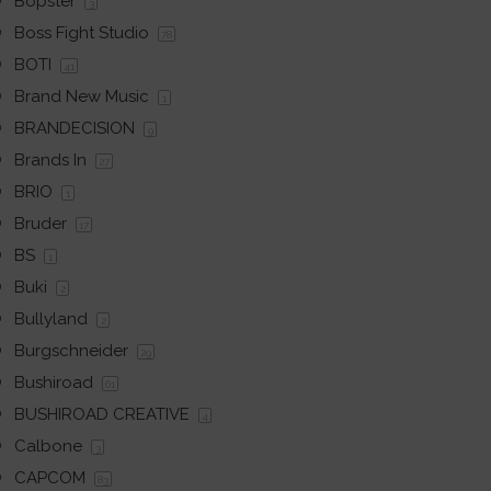
Bopster
3
Boss Fight Studio
78
BOTI
41
Brand New Music
1
BRANDECISION
9
Brands In
27
BRIO
1
Bruder
17
BS
1
Buki
2
Bullyland
2
Burgschneider
29
Bushiroad
61
BUSHIROAD CREATIVE
4
Calbone
3
CAPCOM
83