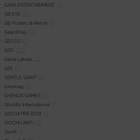
GAYA ENTERTAINMENT
1
GB EYE
687
GB Posters & Merch
2
Gear2Play
14
GECCO
5
GED
1484
Geda Labels
34
GEE
2
GENTLE GIANT
6
Geomag
7
GHENOS GAMES
25
Ghostly International
1
GIOCHI PREZIOSI
2
GIOCHI UNITI
138
Giunti
4