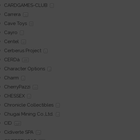
CARDGAMES-CLUB
1
Carrera
33
Cave Toys
6
Cayro
1
Centel
10
Cerberus Project
1
CERDà
286
Character Options
3
Charm
1
CherryPazzi
22
CHESSEX
1
Chronicle Collectibles
1
Chugai Mining Co.,Ltd.
2
CID
598
Cidiverte SPA
73