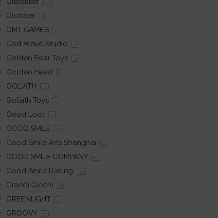
Glassstaff
42
Globber
2
GMT GAMES
1
God Brave Studio
1
Golden Bear Toys
3
Golden Head
8
GOLIATH
40
Goliath Toys
1
Good Loot
35
GOOD SMILE
63
Good Smile Arts Shanghai
59
GOOD SMILE COMPANY
801
Good Smile Racing
44
Grandi Giochi
8
GREENLIGHT
2
GROOVY
33