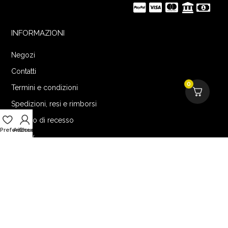
INFORMAZIONI
Negozi
Contatti
0
Termini e condizioni
Spedizioni, resi e rimborsi
Modulo di recesso
Preferiti
Account
Checkout
Privacy
IL MIO ACCOUNT
Account
Ordini
Indirizzo