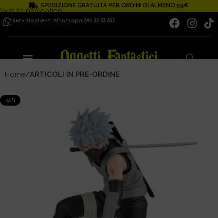
SPEDIZIONE GRATUITA PER ORDINI DI ALMENO 59€
Skip to navigation
Servizio clienti Whatsapp: 391 32 33 337
Skip to main content
Home
ARTICOLI IN PRE-ORDINE
-15%