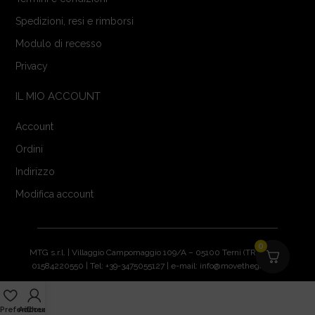
Spedizioni, resi e rimborsi
Modulo di recesso
Privacy
IL MIO ACCOUNT
Account
Ordini
Indirizzo
Modifica account
0
MTG s.r.l. | Villaggio Campomaggio 109/A – 05100 Terni (TR) | P.IVA:
01584220550 | Tel: +39-3475055127 | e-mail: info@movethegame.it
Preferiti
Account
Checkout