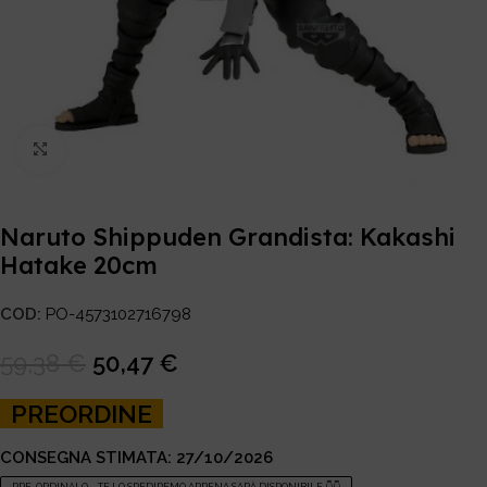
Click to enlarge
Naruto Shippuden Grandista: Kakashi
Hatake 20cm
COD:
PO-4573102716798
59,38
€
50,47
€
PREORDINE
CONSEGNA STIMATA: 27/10/2026