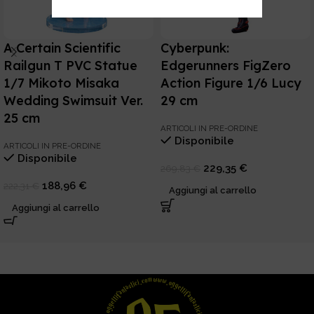
A Certain Scientific
Cyberpunk:
Railgun T PVC Statue
Edgerunners FigZero
1/7 Mikoto Misaka
Action Figure 1/6 Lucy
Wedding Swimsuit Ver.
29 cm
25 cm
ARTICOLI IN PRE-ORDINE
Disponibile
ARTICOLI IN PRE-ORDINE
Disponibile
229,35
€
269,83
€
188,96
€
222,31
€
Aggiungi al carrello
Aggiungi al carrello