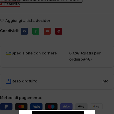
PRE-ORDINALO – TE LO SPEDIREMO APPENA SARÀ DISPONIBILE 👇👇
Esaurito
Aggiungi a lista desideri
Condividi:
Spedizione con corriere
6,50€ (gratis per
ordini >59€)
Reso gratuito
info
Metodi di pagamento: