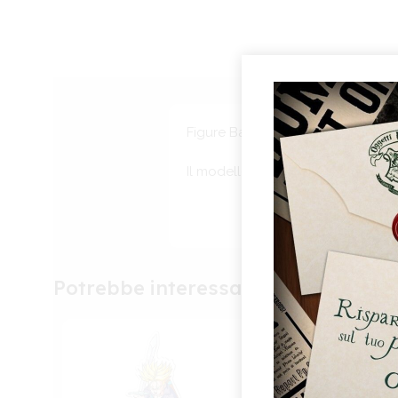
Figure Banpresto del caparbio Ya
Il modello è pre-colorato,statico,
Per 
e/o 
di e
Potrebbe interessarti anche
acco
funz