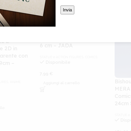
DC Comics – POISON IVY
– Metalfigs Die-Cast –
Figure Statuina in Metallo
L Z –
6 cm – JADA
 2D in
parente con
STATUE e ACTION FIGURES
,
COMICS
9cm –
Disponibile
7,99
€
Bisho
GURES
,
ANIME
Aggiungi al carrello
MERA
Comic
24cm 
llo
STATUE e
Disp