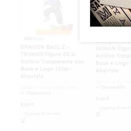
DRAGON BAL
DRAGON BALL Z –
GOHAN Figure
TRUNKS Figure 2D in
Acrilico Tras
Acrilico Trasparente con
Base e Logo 
Base e Logo 12cm –
Abystyle
Abystyle
STATUE e ACTION FI
Disponibile
STATUE e ACTION FIGURES
,
ANIME
Disponibile
8,99
€
8,99
€
Aggiungi al carre
Aggiungi al carrello