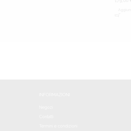
179,00
Aggiun
INFORMAZIONI
Negozi
Contatti
Termini e condizioni