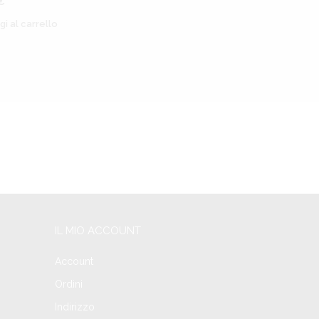
€
gi al carrello
IL MIO ACCOUNT
Account
Ordini
Indirizzo