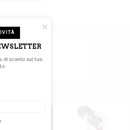
E e ACTION FIGURES
OVITÀ
 di Lupo.
NEWSLETTER
iva.
% di sconto sul tuo 
to 
e
tterà
e
nze
y