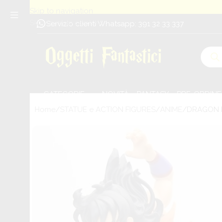
Skip to navigation
Skip to main content
Servizio clienti Whatsapp: 391 32 33 337
CATEGORIE
NOVITÀ
PANTASY
PRE-ORDINE
Home
STATUE e ACTION FIGURES
ANIME
DRAGON B